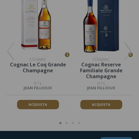
S
S
S
COGNAC
COGNAC
Cognac Le Coq Grande
Cognac Reserve
Co
Champagne
Familiale Grande
X
Champagne
0,7 L
0,7 L
JEAN FILLIOUX
JEAN FILLIOUX
ACQUISTA
ACQUISTA