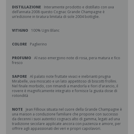
DISTILLAZIONE
Interamente prodotto e distillato con uva
dell’annata 2008 questo Cognac Grande Champagne è
un’edizione in tiratura limitata di sole 2004 bottiglie.
VITIGNO
100% Ugni Blanc
COLORE
Paglierino
PROFUMO
Al naso emergono note di rosa, pera matura e fico
fresco
SAPORE
Al palato note fruttate vivaci e inebrianti prugna
Mirabelle, uva moscato e un lato appetitoso di biscotti frollini.
Nel finale morbido, con rimandi a mandorla e fiori d'arancio, il
rovere è magnificamente integrato e fornisce la giusta dose di
rotondità
NOTE
Jean Fillioux situata nel cuore della Grande Champagne è
una maison a conduzione familiare che propone con successo
da decenni i suoi autentici cognacs alto di gamma, legati ad una
tradizione secolare applicate ancora con pazienza e amore, per
offrire agli appassionati dei veri e propri capolavori.