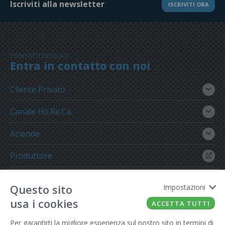
Iscriviti alla newsletter
ISCRIVITI ORA
CONTATTI DEDICATI
Entra in contatto con noi
Cliente Privato
Canale Ho.Re.Ca.
Aziende
Produttore
Gruppo Meregalli
Questo sito
Impostazioni
usa i cookies
ACCETTA TUTTI
Per garantirti la migliore esperienza sul nostro sito in termini di