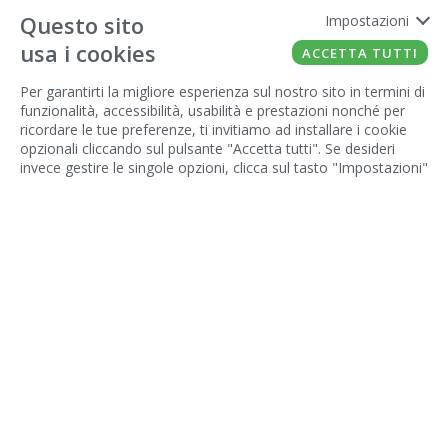
Questo sito
Impostazioni
usa i cookies
ACCETTA TUTTI
Per garantirti la migliore esperienza sul nostro sito in termini di
funzionalità, accessibilità, usabilità e prestazioni nonché per
ricordare le tue preferenze, ti invitiamo ad installare i cookie
opzionali cliccando sul pulsante "Accetta tutti". Se desideri
invece gestire le singole opzioni, clicca sul tasto "Impostazioni"
W
V
S
Lo splendore di una grande annata
Bollinger La
Grande Année 2018