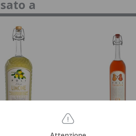
ssato a
S
LIQUORE
LIQUORE
Attenzione