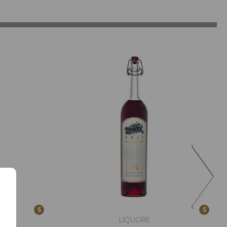
S
S
LIQUORE