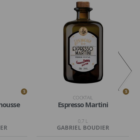
S
S
COCKTAIL
mousse
Espresso Martini
0,7 L
IER
GABRIEL BOUDIER