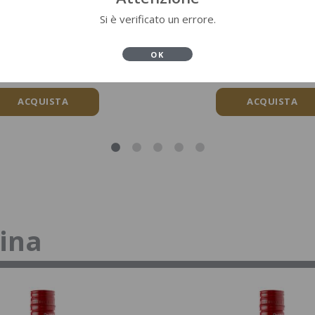
Elisir Limone
Taiadea
Si è verificato un errore.
0,7 L
0,5 L
OLI DISTILLERIE
POLI DISTILLER
OK
ACQUISTA
ACQUISTA
tina