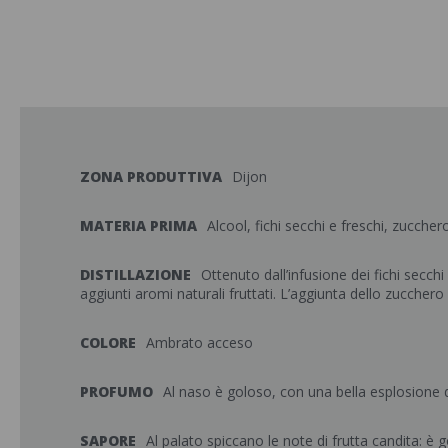
ZONA PRODUTTIVA
Dijon
MATERIA PRIMA
Alcool, fichi secchi e freschi, zuccher
DISTILLAZIONE
Ottenuto dall’infusione dei fichi secch
aggiunti aromi naturali fruttati. L’aggiunta dello zucchero
COLORE
Ambrato acceso
PROFUMO
Al naso è goloso, con una bella esplosione d
SAPORE
Al palato spiccano le note di frutta candita: è