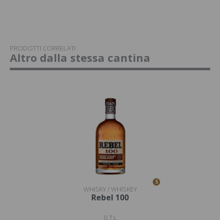
PRODOTTI CORRELATI
Altro dalla stessa cantina
S
WHISKY / WHISKEY
Rebel 100
0,7 L