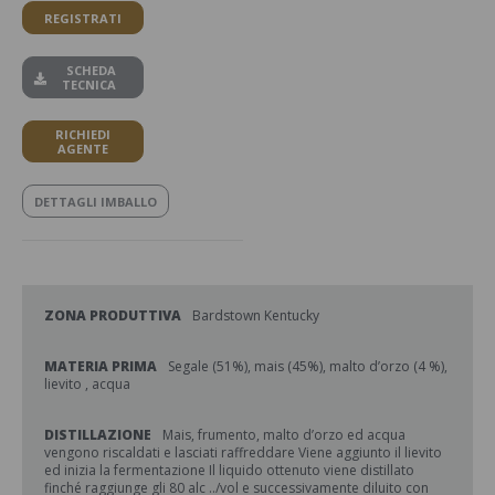
REGISTRATI
SCHEDA
TECNICA
RICHIEDI
AGENTE
DETTAGLI IMBALLO
ZONA PRODUTTIVA
Bardstown Kentucky
MATERIA PRIMA
Segale (51%), mais (45%), malto d’orzo (4 %),
lievito , acqua
DISTILLAZIONE
Mais, frumento, malto d’orzo ed acqua
vengono riscaldati e lasciati raffreddare Viene aggiunto il lievito
ed inizia la fermentazione Il liquido ottenuto viene distillato
finché raggiunge gli 80 alc ../vol e successivamente diluito con