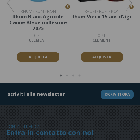
S
S
S
RHUM / RUM / RON
RHUM / RUM / RON
e
Rhum Blanc Agricole
Rhum Vieux 15 ans d'âge
ue
Canne Bleue millésime
2025
0,7 L
0,7 L
CLEMENT
CLEMENT
ACQUISTA
ACQUISTA
Iscriviti alla newsletter
ISCRIVITI ORA
CONTATTI DEDICATI
Entra in contatto con noi