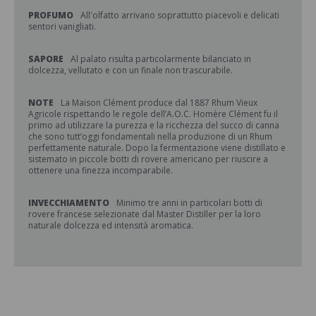
PROFUMO
All'olfatto arrivano soprattutto piacevoli e delicati
sentori vanigliati.
SAPORE
Al palato risulta particolarmente bilanciato in
dolcezza, vellutato e con un finale non trascurabile.
NOTE
La Maison Clément produce dal 1887 Rhum Vieux
Agricole rispettando le regole dell’A.O.C. Homère Clément fu il
primo ad utilizzare la purezza e la ricchezza del succo di canna
che sono tutt’oggi fondamentali nella produzione di un Rhum
perfettamente naturale. Dopo la fermentazione viene distillato e
sistemato in piccole botti di rovere americano per riuscire a
ottenere una finezza incomparabile.
INVECCHIAMENTO
Minimo tre anni in particolari botti di
rovere francese selezionate dal Master Distiller per la loro
naturale dolcezza ed intensità aromatica.