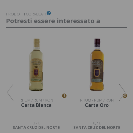
PRODOTTI CORRELATI
Potresti essere interessato a
S
S
S
RHUM / RUM / RON
RHUM / RUM / RON
an
Carta Blanca
Carta Oro
0,7 L
0,7 L
SANTA CRUZ DEL NORTE
SANTA CRUZ DEL NORTE