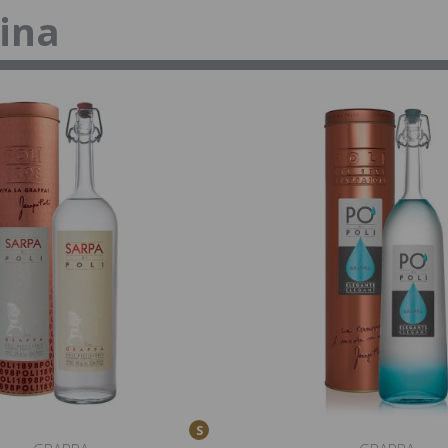
tina
S