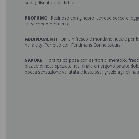
soda) diventa viola brillante.
PROFUMO
Resinoso con ginepro, terroso secco e legge
un secondo momento.
ABBINAMENTI
Un Gin fresco e mondano, ideale per b
nella city. Perfetto con Fentimans Connoisseurs.
SAPORE
Floralità corposa con sentori di mentolo, fre
pizzico di note speziate. Nel finale emergono patate dolci
bocca sensazione vellutata e lussuosa, grazie agli oli natu