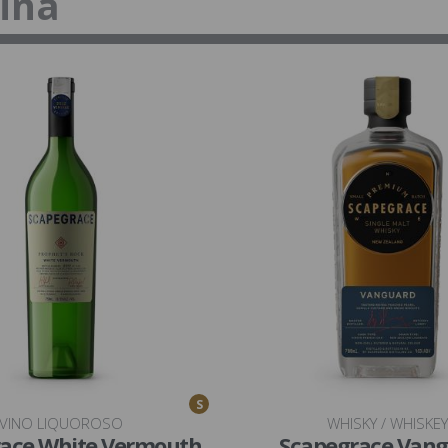
tina
S
VINO LIQUOROSO
WHISKY / WHISKEY
ace White Vermouth
Scapegrace Van