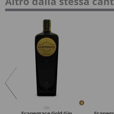
Altro dalla stessa can
S
GIN
Scapegrace Gold Gin
Scapegr