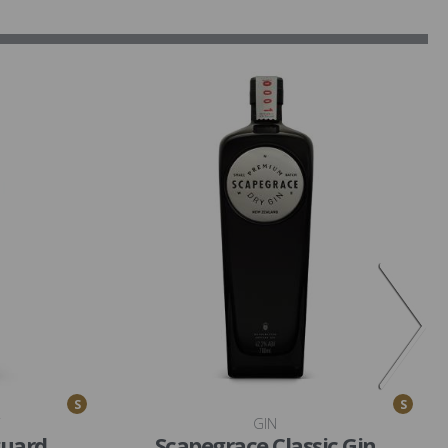
S
S
GIN
guard
Scapegrace Classic Gin