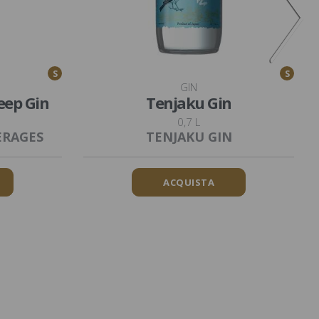
S
S
GIN
eep Gin
Tenjaku Gin
0,7 L
ERAGES
TENJAKU GIN
ACQUISTA