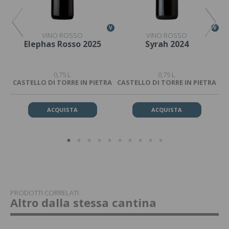
V
V
V
VINO ROSSO
VINO ROSSO
a
Elephas Rosso 2025
Syrah 2024
0,75 L
0,75 L
CASTELLO DI TORRE IN PIETRA
CASTELLO DI TORRE IN PIETRA
CA
ACQUISTA
ACQUISTA
PRODOTTI CORRELATI
Altro dalla stessa cantina