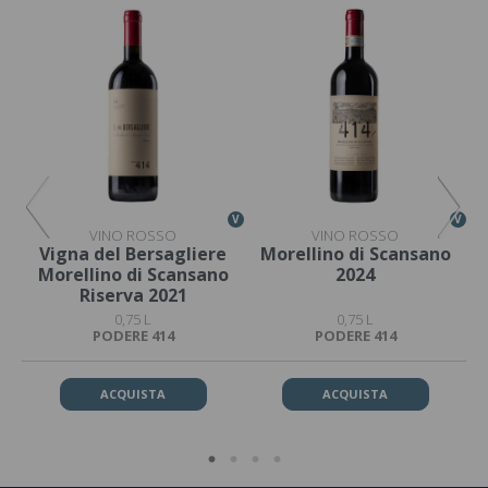
V
V
V
VINO ROSSO
VINO ROSSO
o
Vigna del Bersagliere
Morellino di Scansano
T
Morellino di Scansano
2024
Riserva 2021
0,75 L
0,75 L
PODERE 414
PODERE 414
ACQUISTA
ACQUISTA