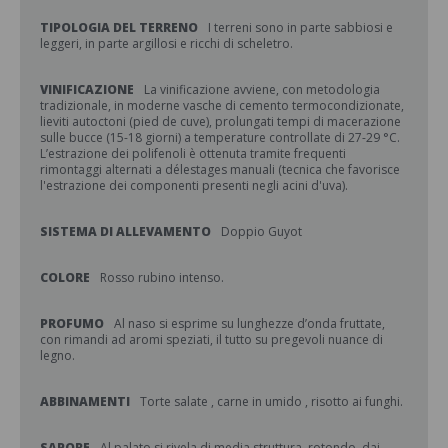
TIPOLOGIA DEL TERRENO
I terreni sono in parte sabbiosi e
leggeri, in parte argillosi e ricchi di scheletro.
VINIFICAZIONE
La vinificazione avviene, con metodologia
tradizionale, in moderne vasche di cemento termocondizionate,
lieviti autoctoni (pied de cuve), prolungati tempi di macerazione
sulle bucce (15-18 giorni) a temperature controllate di 27-29 °C.
L’estrazione dei polifenoli è ottenuta tramite frequenti
rimontaggi alternati a délestages manuali (tecnica che favorisce
l'estrazione dei componenti presenti negli acini d'uva).
SISTEMA DI ALLEVAMENTO
Doppio Guyot
COLORE
Rosso rubino intenso.
PROFUMO
Al naso si esprime su lunghezze d’onda fruttate,
con rimandi ad aromi speziati, il tutto su pregevoli nuance di
legno.
ABBINAMENTI
Torte salate , carne in umido , risotto ai funghi.
SAPORE
Al palato si rivela di media struttura, rotondo, dai