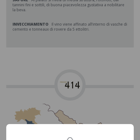
tannini fini e sottili, di buona piacevolezza gustativa a nobilitare
la beva.
INVECCHIAMENTO
Il vino viene affinato all’interno di vasche di
cemento e tonneaux di rovere da 5 ettolitri.