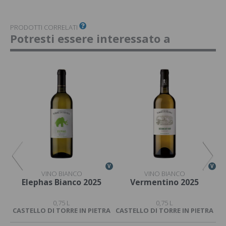
PRODOTTI CORRELATI
Potresti essere interessato a
V
V
V
VINO BIANCO
VINO BIANCO
Elephas Bianco 2025
Vermentino 2025
0,75 L
0,75 L
CASTELLO DI TORRE IN PIETRA
CASTELLO DI TORRE IN PIETRA
CA