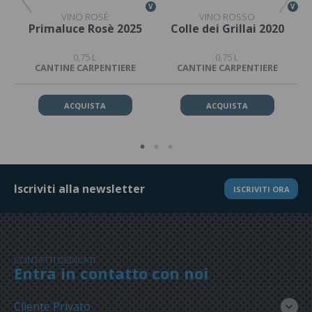
V
V
V
VINO ROSÈ
VINO ROSSO
17
Primaluce Rosè 2025
Colle dei Grillai 2020
0,75 L
0,75 L
CANTINE CARPENTIERE
CANTINE CARPENTIERE
ACQUISTA
ACQUISTA
Iscriviti alla newsletter
ISCRIVITI ORA
CONTATTI DEDICATI
Entra in contatto con noi
Cliente Privato