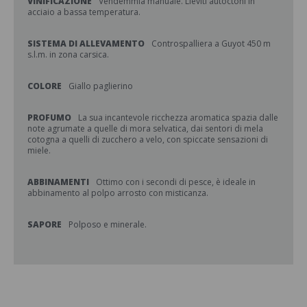
VINIFICAZIONE
Vendemmia manuale. Lieviti autoctoni in
acciaio a bassa temperatura.
SISTEMA DI ALLEVAMENTO
Controspalliera a Guyot 450 m
s.l.m. in zona carsica.
COLORE
Giallo paglierino
PROFUMO
La sua incantevole ricchezza aromatica spazia dalle
note agrumate a quelle di mora selvatica, dai sentori di mela
cotogna a quelli di zucchero a velo, con spiccate sensazioni di
miele.
ABBINAMENTI
Ottimo con i secondi di pesce, è ideale in
abbinamento al polpo arrosto con misticanza.
SAPORE
Polposo e minerale.