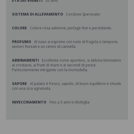
ETÀ DEI VIGNETI
35 anni
SISTEMA DI ALLEVAMENTO
Cordone Speronato
COLORE
Colore rosa salmone; perlage fine e persistente.
PROFUMO
Al naso si esprime con note di fragola e lampone,
sentori floreali e un cenno di cannella.
ABBINAMENTI
Eccellente come aperitivo, si abbina benissimo
ai crostacei, ai frutti di mare e ai secondi di pesce.
Particolarmente intrigante con la mortadella.
SAPORE
Al palato è fresco, sapido, di buon equilibrio e chiude
con una scia agrumata.
INVECCHIAMENTO
Fino a 3 anni in Bottiglia