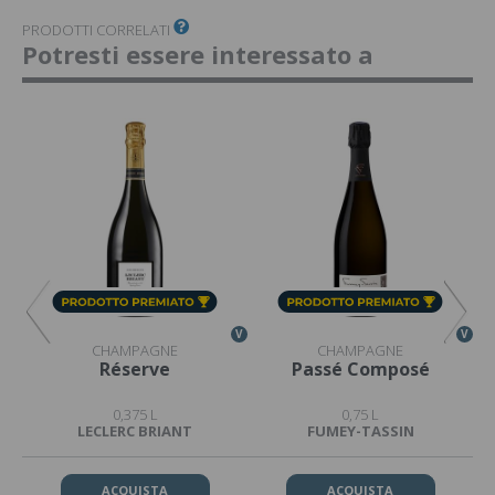
PRODOTTI CORRELATI
Potresti essere interessato a
V
V
V
CHAMPAGNE
CHAMPAGNE
Réserve
Passé Composé
0,375 L
0,75 L
LECLERC BRIANT
FUMEY-TASSIN
ACQUISTA
ACQUISTA