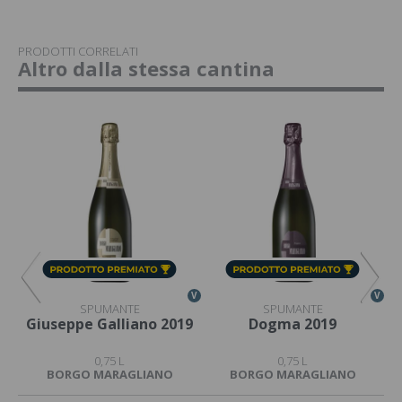
PRODOTTI CORRELATI
Altro dalla stessa cantina
V
V
V
SPUMANTE
SPUMANTE
Giuseppe Galliano 2019
Dogma 2019
Fr
0,75 L
0,75 L
BORGO MARAGLIANO
BORGO MARAGLIANO