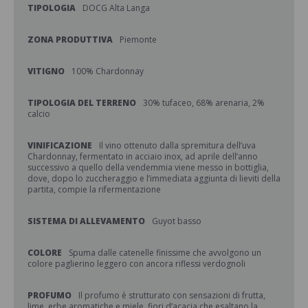
TIPOLOGIA
DOCG Alta Langa
ZONA PRODUTTIVA
Piemonte
VITIGNO
100% Chardonnay
TIPOLOGIA DEL TERRENO
30% tufaceo, 68% arenaria, 2%
calcio
VINIFICAZIONE
Il vino ottenuto dalla spremitura dell’uva
Chardonnay, fermentato in acciaio inox, ad aprile dell’anno
successivo a quello della vendemmia viene messo in bottiglia,
dove, dopo lo zuccheraggio e l’immediata aggiunta di lieviti della
partita, compie la rifermentazione
SISTEMA DI ALLEVAMENTO
Guyot basso
COLORE
Spuma dalle catenelle finissime che avvolgono un
colore paglierino leggero con ancora riflessi verdognoli
PROFUMO
Il profumo è strutturato con sensazioni di frutta,
lime, erbe aromatiche e miele, fiori d’acacia che esaltano la