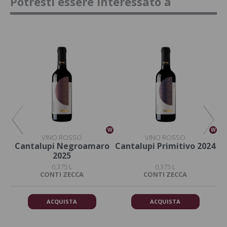
Potresti essere interessato a
W
W
W
VINO ROSSO
VINO ROSSO
o
Cantalupi Negroamaro
Cantalupi Primitivo 2024
C
2025
0,375 L
0,375 L
DA
CONTI ZECCA
CONTI ZECCA
ACQUISTA
ACQUISTA