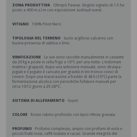
ZONA PRODUTTIVA
Oltrepò Pavese. Singolo vigneto di 1.5 ha
posto a 400 m.s.l.m con esposizione sud/sud-ovest.
VITIGNO
100% Pinot Nero
TIPOLOGIA DEL TERRENO
Suolo argilloso-calcareo con
buona presenza di sabbia e limo.
VINIFICAZIONE
Le uve sono raccolte manualmente in cassette
da 20 kg e poste in cella frigo a 10°C per una notte. L'indomani
mattina i grappoli, dopo una selezione manuale, sono diraspa-
pigiati e il pigiato è caricato per gravità in tini tronco-conici di
rovere. Dopo una macerazione a freddo di 48 h (10°C) parte la
fermentazione alcolica con periodiche follature manuali per
circa 10/12 giorni a 25-28°C.
SISTEMA DI ALLEVAMENTO
Guyot
COLORE
Rosso rubino profondo con tipici riflessi granata.
PROFUMO
Profumo complesso, ampio con profumi di viola e
piccoli frutti rossi, caffè tostato e cacao. Grande integrità del