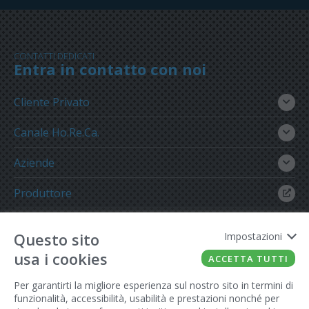
CONTATTI DEDICATI
Entra in contatto con noi
Cliente Privato
Canale Ho.Re.Ca.
Aziende
Produttore
Gruppo Meregalli
Questo sito
Impostazioni
usa i cookies
ACCETTA TUTTI
Per garantirti la migliore esperienza sul nostro sito in termini di
funzionalità, accessibilità, usabilità e prestazioni nonché per
FATTO CON IL
DA EUROBUSINESS