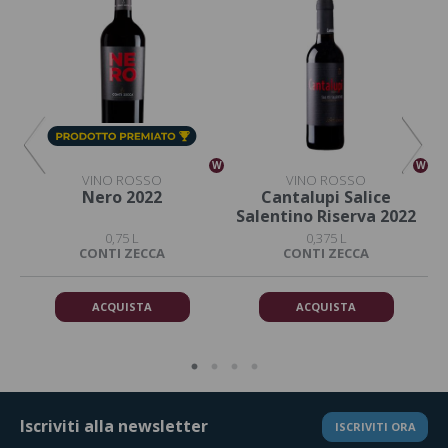
W
W
W
VINO ROSSO
VINO ROSSO
5
Nero 2022
Cantalupi Salice
Salentino Riserva 2022
0,75 L
0,375 L
CONTI ZECCA
CONTI ZECCA
ACQUISTA
ACQUISTA
Iscriviti alla newsletter
ISCRIVITI ORA