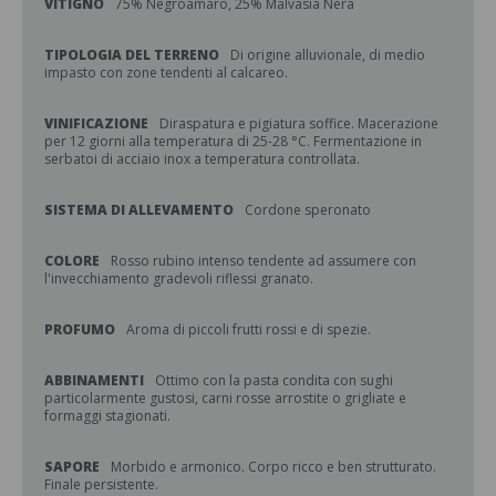
VITIGNO
75% Negroamaro, 25% Malvasia Nera
TIPOLOGIA DEL TERRENO
Di origine alluvionale, di medio
impasto con zone tendenti al calcareo.
VINIFICAZIONE
Diraspatura e pigiatura soffice. Macerazione
per 12 giorni alla temperatura di 25-28 °C. Fermentazione in
serbatoi di acciaio inox a temperatura controllata.
SISTEMA DI ALLEVAMENTO
Cordone speronato
COLORE
Rosso rubino intenso tendente ad assumere con
l'invecchiamento gradevoli riflessi granato.
PROFUMO
Aroma di piccoli frutti rossi e di spezie.
ABBINAMENTI
Ottimo con la pasta condita con sughi
particolarmente gustosi, carni rosse arrostite o grigliate e
formaggi stagionati.
SAPORE
Morbido e armonico. Corpo ricco e ben strutturato.
Finale persistente.