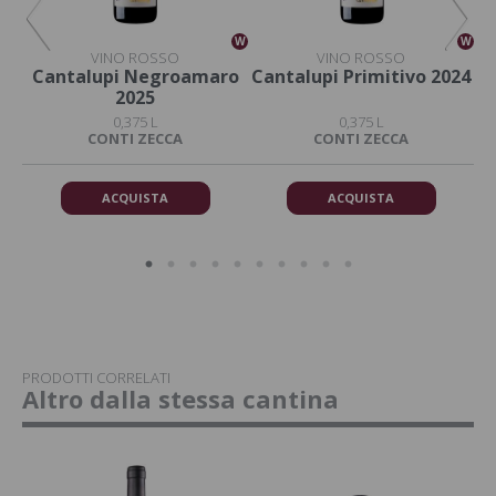
W
W
W
VINO ROSSO
VINO ROSSO
o
Cantalupi Negroamaro
Cantalupi Primitivo 2024
C
2025
0,375 L
0,375 L
DA
CONTI ZECCA
CONTI ZECCA
ACQUISTA
ACQUISTA
PRODOTTI CORRELATI
Altro dalla stessa cantina