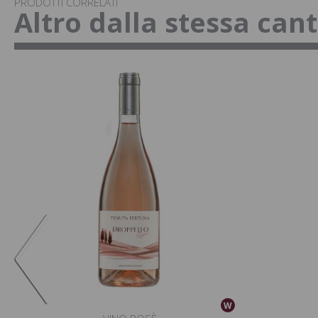
PRODOTTI CORRELATI
Altro dalla stessa can
W
W