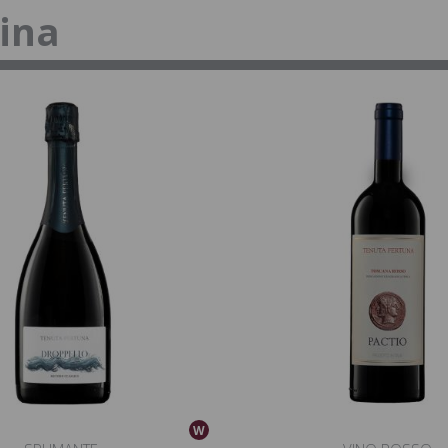
tina
W