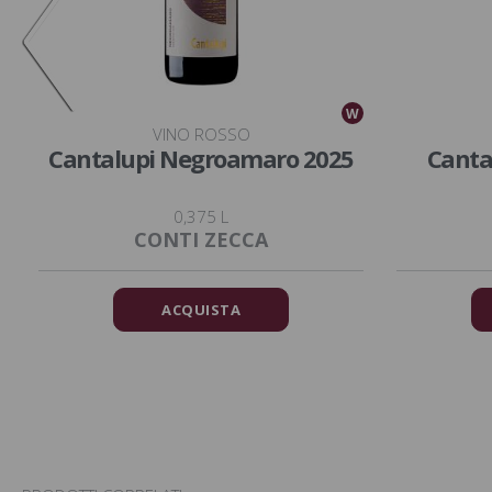
W
W
VINO ROSSO
Cantalupi Negroamaro 2025
Canta
0,375 L
CONTI ZECCA
ACQUISTA