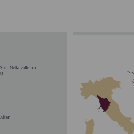
lli. Nella valle tra
na.
llier.