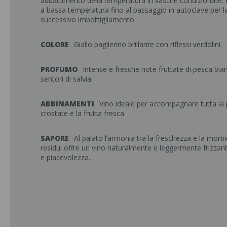
abbattimento della temperatura in vasche condizionate
a bassa temperatura fino al passaggio in autoclave per l
successivo imbottigliamento.
COLORE
Giallo paglierino brillante con riflessi verdolini.
PROFUMO
Intense e fresche note fruttate di pesca bian
sentori di salvia.
ABBINAMENTI
Vino ideale per accompagnare tutta la p
crostate e la frutta fresca.
SAPORE
Al palato l’armonia tra la freschezza e la morb
residui offre un vino naturalmente e leggermente frizzante
e piacevolezza.