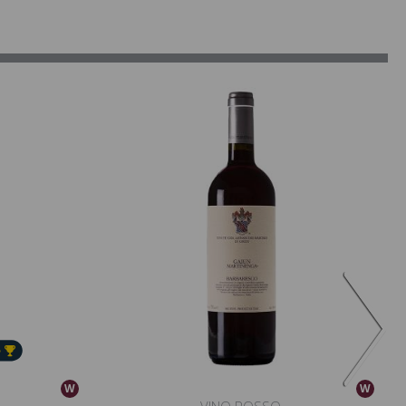
W
W
VINO ROSSO