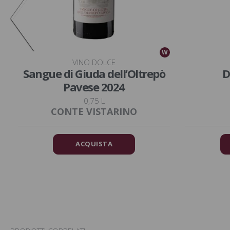
W
W
VINO DOLCE
Sangue di Giuda dell’Oltrepò
D
Pavese 2024
0,75 L
CONTE VISTARINO
ACQUISTA