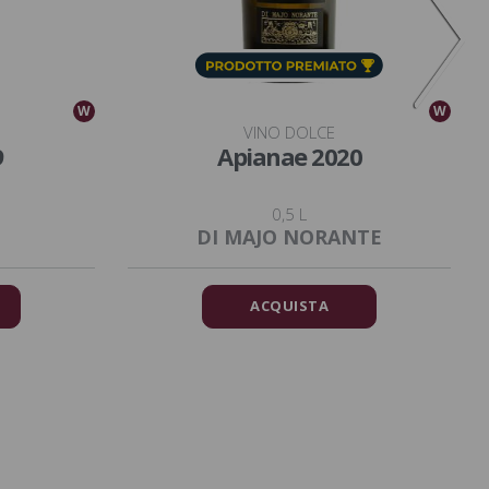
W
W
VINO DOLCE
9
Apianae 2020
0,5 L
DI MAJO NORANTE
ACQUISTA