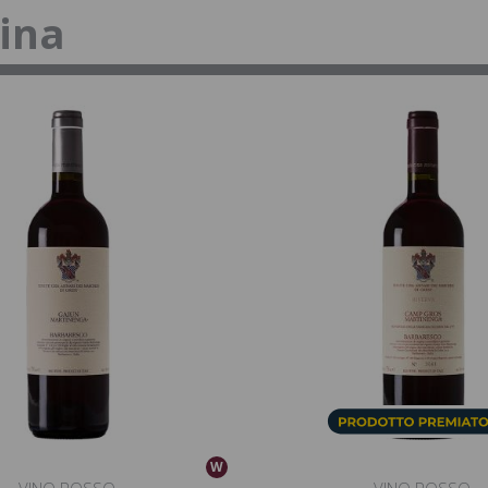
tina
W
VINO ROSSO
VINO ROSSO