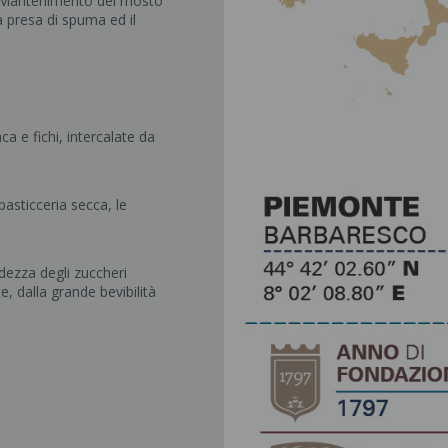
. Mantenimento del mosto
a presa di spuma ed il
ca e fichi, intercalate da
asticceria secca, le
idezza degli zuccheri
, dalla grande bevibilità