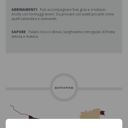
ABBINAMENTI
Può accompagnare foie gras e crostacei.
Anche con formaggi teneri. Da provare con piatti piccanti come
quelli tailandesi e vietnamiti.
SAPORE
Palato ricco e denso, lunghissimo retrogusto di frutta
setosa e matura.