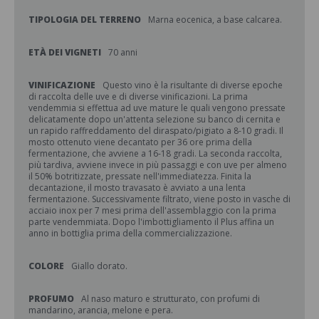
TIPOLOGIA DEL TERRENO
Marna eocenica, a base calcarea.
ETÀ DEI VIGNETI
70 anni
VINIFICAZIONE
Questo vino è la risultante di diverse epoche
di raccolta delle uve e di diverse vinificazioni. La prima
vendemmia si effettua ad uve mature le quali vengono pressate
delicatamente dopo un'attenta selezione su banco di cernita e
un rapido raffreddamento del diraspato/pigiato a 8-10 gradi. Il
mosto ottenuto viene decantato per 36 ore prima della
fermentazione, che avviene a 16-18 gradi. La seconda raccolta,
più tardiva, avviene invece in più passaggi e con uve per almeno
il 50% botritizzate, pressate nell'immediatezza. Finita la
decantazione, il mosto travasato è avviato a una lenta
fermentazione. Successivamente filtrato, viene posto in vasche di
acciaio inox per 7 mesi prima dell'assemblaggio con la prima
parte vendemmiata. Dopo l'imbottigliamento il Plus affina un
anno in bottiglia prima della commercializzazione.
COLORE
Giallo dorato.
PROFUMO
Al naso maturo e strutturato, con profumi di
mandarino, arancia, melone e pera.