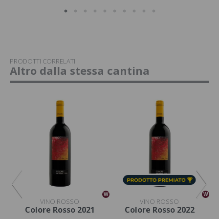
PRODOTTI CORRELATI
Altro dalla stessa cantina
W
W
W
VINO ROSSO
VINO ROSSO
22
Colore Rosso 2021
Colore Rosso 2022