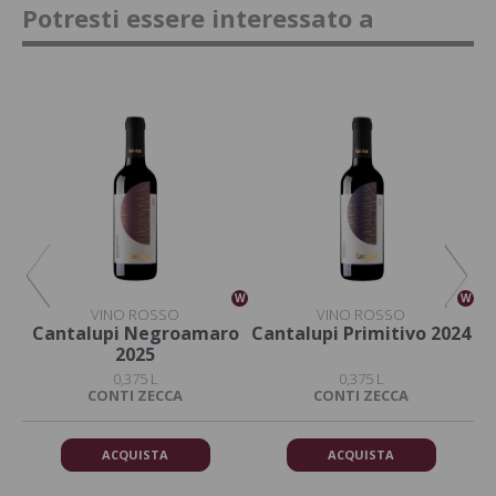
Potresti essere interessato a
W
W
W
VINO ROSSO
VINO ROSSO
o
Cantalupi Negroamaro
Cantalupi Primitivo 2024
C
2025
0,375 L
0,375 L
DA
CONTI ZECCA
CONTI ZECCA
ACQUISTA
ACQUISTA