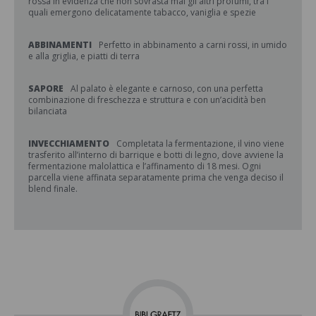
rossa in evidenza che non sovrasta mai gli altri profumi, tra i
quali emergono delicatamente tabacco, vaniglia e spezie
ABBINAMENTI
Perfetto in abbinamento a carni rossi, in umido
e alla griglia, e piatti di terra
SAPORE
Al palato è elegante e carnoso, con una perfetta
combinazione di freschezza e struttura e con un’acidità ben
bilanciata
INVECCHIAMENTO
Completata la fermentazione, il vino viene
trasferito all’interno di barrique e botti di legno, dove avviene la
fermentazione malolattica e l’affinamento di 18 mesi. Ogni
parcella viene affinata separatamente prima che venga deciso il
blend finale.