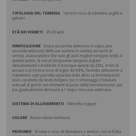
TIPOLOGIA DEL TERRENO
Terreno ricco di scheletro argille e
galestri
ETÀ DEI VIGNETI
35-50 anni
VINIFICAZIONE
Dopo una prima selezione in vigna, una
seconda selezione delle uve avviene in cantina sui tavoli di
cernita, assicurandosi che solo gli acini migliori vengano scelti. A
questo punto, le uve di Sangiovese vengono pigiate
delicatamente e trasferite in barrique aperte da 225L, in tini di
acciaio o in troncoconici di legno da 50HL, facendo attenzione a
mantenere ogni parcella separata dalle altre. Le fermentazioni
sono condotte da lieviti indigeni con 3 rimontaggi o follature
manuali al giorno nei momenti di picco della fermentazione, per
poi gradualmente diminuirli a 1 dopo circa una settimana.
SISTEMA DI ALLEVAMENTO
Alberello e guyot
COLORE
Rosso rubino luminoso
PROFUMO
Al naso è ricco di sfumature e sentori, con la frutta