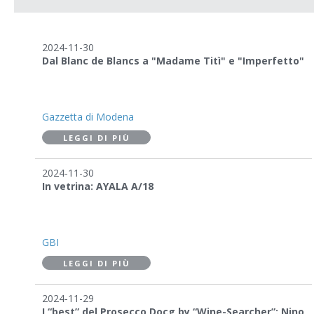
2024-11-30
Dal Blanc de Blancs a "Madame Titì" e "Imperfetto"
Gazzetta di Modena
LEGGI DI PIÙ
2024-11-30
In vetrina: AYALA A/18
GBI
LEGGI DI PIÙ
2024-11-29
I “best” del Prosecco Docg by “Wine-Searcher”: Nino