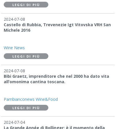
LEGGI DI PIÙ
2024-07-08
Castello di Rubbia, Trevenezie Igt Vitovska VRH San
Michele 2016
Wine News
LEGGI DI PIÙ
2024-07-08
Bibi Graetz, imprenditore che nel 2000 ha dato vita
all’omonima cantina toscana.
Pambianconews Wine&Food
LEGGI DI PIÙ
2024-07-04
La Grande Année di Bollinger: è il momento della