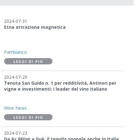
2024-07-31
Etna attrazione magnetica
Pambianco
LEGGI DI PIÙ
2024-07-29
Tenuta San Guido n. 1 per redditività, Antinori per
vigne e investimenti: i leader del vino italiano
Wine News
LEGGI DI PIÙ
2024-07-23
Da Ac Milan a Guè, il tequila spopola anche in Italia