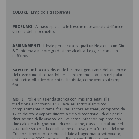
COLORE
Limpido e trasparente
PROFUMO
Al naso spiccano le fresche note anisate dell’anice
verde e del finocchietto.
ABBINAMENTI
Ideale per cocktails, quali un Negroni o un Gin
& Tonic, ma a minore gradazione alcolica. Leggero come un
soffione.
SAPORE
In bocca si distende l’aroma rigenerante del ginepro e
del rosmarino; il coriandolo e il cardamomo soffiano nel palato
note retro-olfattive di menta e liquirizia, come vento sui campi
fioriti.
NOTE
Poli è un’azienda storica con impianti legati alla
tradizione e innovativi. I 12 Cavalieri antico alambicco
completamente in rame, fra i rari ancora esistenti, composto da
12 caldaiette a vapore fluente a ciclo discontinuo, ideale per la
distillazione delle vinacce da uve rosse. Athanor impianto con
due caldaie a bagnomaria di concezione, classica installato nel
2001 utilizzato per la distillazione dell’uva, della frutta e del vino.
Crisopea impianto con due caldaie a bagnomaria sottovuoto,
installato nel 2009 dopo anni di ricerche. Utilizzato per la