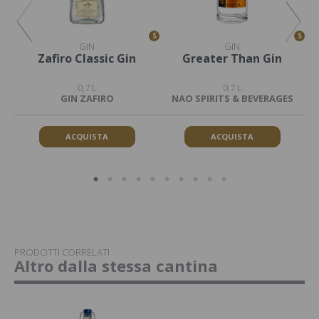
S
S
S
GIN
GIN
Zafiro Classic Gin
Greater Than Gin
G
0,7 L
0,7 L
GIN ZAFIRO
NAO SPIRITS & BEVERAGES
ACQUISTA
ACQUISTA
PRODOTTI CORRELATI
Altro dalla stessa cantina