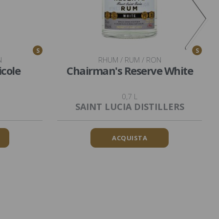
S
S
N
RHUM / RUM / RON
cole
Chairman's Reserve White
0,7 L
SAINT LUCIA DISTILLERS
ACQUISTA