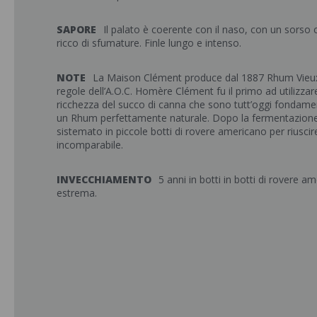
SAPORE
Il palato è coerente con il naso, con un sors
ricco di sfumature. Finle lungo e intenso.
NOTE
La Maison Clément produce dal 1887 Rhum Vieux 
regole dell’A.O.C. Homère Clément fu il primo ad utilizzar
ricchezza del succo di canna che sono tutt’oggi fondamen
un Rhum perfettamente naturale. Dopo la fermentazione v
sistemato in piccole botti di rovere americano per riusci
incomparabile.
INVECCHIAMENTO
5 anni in botti in botti di rovere a
estrema.