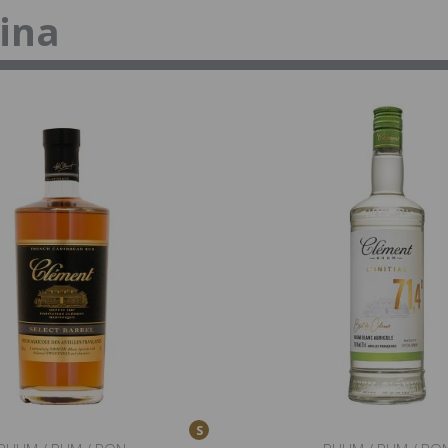
tina
S