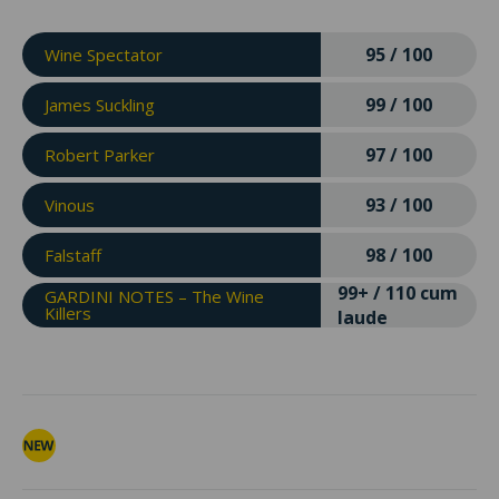
95 / 100
Wine Spectator
99 / 100
James Suckling
97 / 100
Robert Parker
93 / 100
Vinous
98 / 100
Falstaff
99+ / 110 cum
GARDINI NOTES – The Wine
Killers
laude