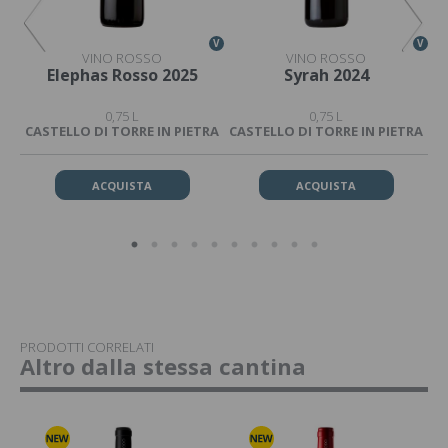
V
V
V
VINO ROSSO
VINO ROSSO
o
Elephas Rosso 2025
Syrah 2024
0,75 L
0,75 L
CASTELLO DI TORRE IN PIETRA
CASTELLO DI TORRE IN PIETRA
CA
ACQUISTA
ACQUISTA
PRODOTTI CORRELATI
Altro dalla stessa cantina