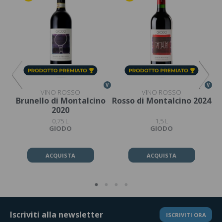
V
V
V
VINO ROSSO
VINO ROSSO
no
Brunello di Montalcino
Rosso di Montalcino 2024
2020
0,75 L
1,5 L
GIODO
GIODO
ACQUISTA
ACQUISTA
Iscriviti alla newsletter
ISCRIVITI ORA