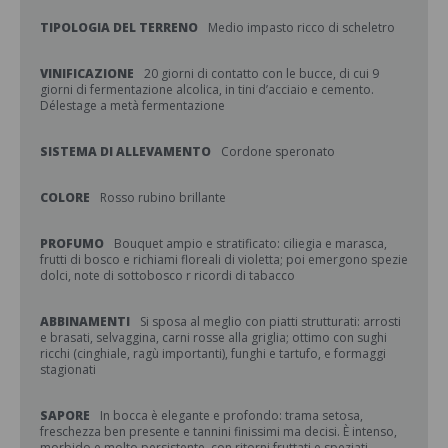
TIPOLOGIA DEL TERRENO
Medio impasto ricco di scheletro
VINIFICAZIONE
20 giorni di contatto con le bucce, di cui 9
giorni di fermentazione alcolica, in tini d’acciaio e cemento.
Délestage a metà fermentazione
SISTEMA DI ALLEVAMENTO
Cordone speronato
COLORE
Rosso rubino brillante
PROFUMO
Bouquet ampio e stratificato: ciliegia e marasca,
frutti di bosco e richiami floreali di violetta; poi emergono spezie
dolci, note di sottobosco r ricordi di tabacco
ABBINAMENTI
Si sposa al meglio con piatti strutturati: arrosti
e brasati, selvaggina, carni rosse alla griglia; ottimo con sughi
ricchi (cinghiale, ragù importanti), funghi e tartufo, e formaggi
stagionati
SAPORE
In bocca è elegante e profondo: trama setosa,
freschezza ben presente e tannini finissimi ma decisi. È intenso,
morbido e molto persistente, con ritorni fruttati e speziati