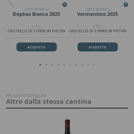
V
V
V
VINO BIANCO
VINO BIANCO
25
Elephas Bianco 2025
Vermentino 2025
0,75 L
0,75 L
CASTELLO DI TORRE IN PIETRA
CASTELLO DI TORRE IN PIETRA
CA
ACQUISTA
ACQUISTA
PRODOTTI CORRELATI
Altro dalla stessa cantina