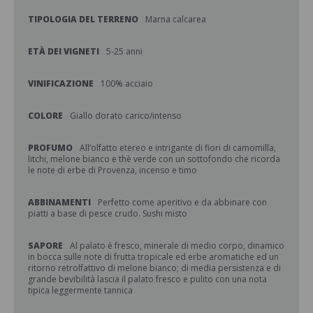
TIPOLOGIA DEL TERRENO
Marna calcarea
ETÀ DEI VIGNETI
5-25 anni
VINIFICAZIONE
100% acciaio
COLORE
Giallo dorato carico/intenso
PROFUMO
All’olfatto etereo e intrigante di fiori di camomilla,
litchi, melone bianco e thè verde con un sottofondo che ricorda
le note di erbe di Provenza, incenso e timo
ABBINAMENTI
Perfetto come aperitivo e da abbinare con
piatti a base di pesce crudo. Sushi misto
SAPORE
Al palato è fresco, minerale di medio corpo, dinamico
in bocca sulle note di frutta tropicale ed erbe aromatiche ed un
ritorno retrolfattivo di melone bianco; di media persistenza e di
grande bevibilità lascia il palato fresco e pulito con una nota
tipica leggermente tannica