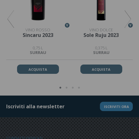
V
V
V
VINO ROSSO
VINO DOLCE
Sincaru 2023
Sole Ruju 2023
0,75 L
0,375 L
SURRAU
SURRAU
ACQUISTA
ACQUISTA
Iscriviti alla newsletter
ISCRIVITI ORA
CONTATTI DEDICATI