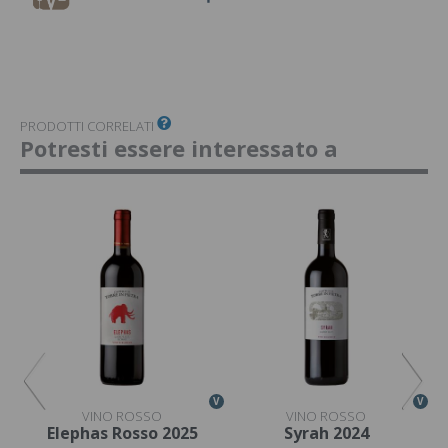
PRODOTTI CORRELATI
Potresti essere interessato a
V
V
V
VINO ROSSO
VINO ROSSO
o
Elephas Rosso 2025
Syrah 2024