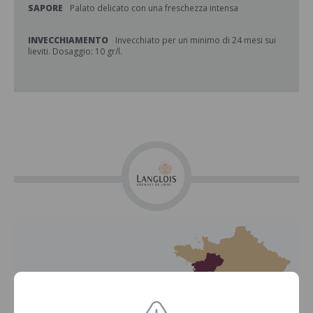
SAPORE
Palato delicato con una freschezza intensa
INVECCHIAMENTO
Invecchiato per un minimo di 24 mesi sui
lieviti. Dosaggio: 10 gr/l.