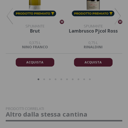
W
W
W
SPUMANTE
SPUMANTE
Brut
Lambrusco Pjcol Ross
4 
0,375 L
0,75 L
NINO FRANCO
RINALDINI
ACQUISTA
ACQUISTA
PRODOTTI CORRELATI
Altro dalla stessa cantina