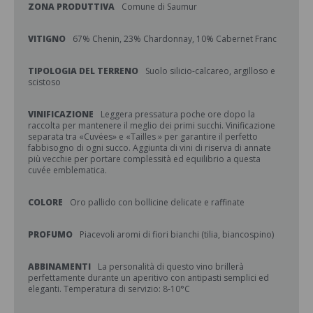
ZONA PRODUTTIVA
Comune di Saumur
VITIGNO
67% Chenin, 23% Chardonnay, 10% Cabernet Franc
TIPOLOGIA DEL TERRENO
Suolo silicio-calcareo, argilloso e
scistoso
VINIFICAZIONE
Leggera pressatura poche ore dopo la
raccolta per mantenere il meglio dei primi succhi. Vinificazione
separata tra «Cuvées» e «Tailles » per garantire il perfetto
fabbisogno di ogni succo. Aggiunta di vini di riserva di annate
più vecchie per portare complessità ed equilibrio a questa
cuvée emblematica.
COLORE
Oro pallido con bollicine delicate e raffinate
PROFUMO
Piacevoli aromi di fiori bianchi (tilia, biancospino)
ABBINAMENTI
La personalità di questo vino brillerà
perfettamente durante un aperitivo con antipasti semplici ed
eleganti. Temperatura di servizio: 8-10°C