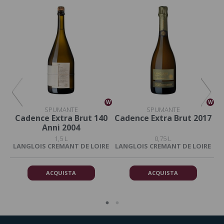
W
W
W
SPUMANTE
SPUMANTE
Cadence Extra Brut 140
Cadence Extra Brut 2017
Anni 2004
1,5 L
0,75 L
RE
LANGLOIS CREMANT DE LOIRE
LANGLOIS CREMANT DE LOIRE
L
ACQUISTA
ACQUISTA