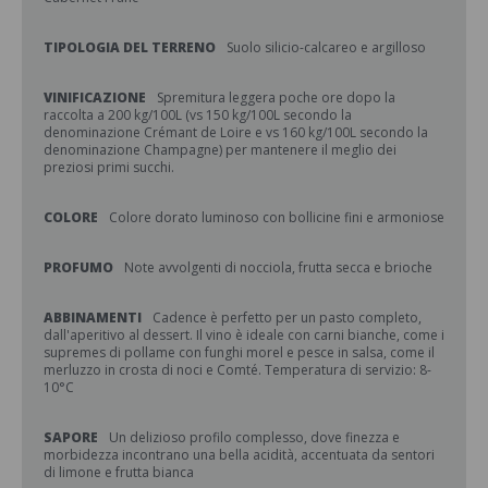
TIPOLOGIA DEL TERRENO
Suolo silicio-calcareo e argilloso
VINIFICAZIONE
Spremitura leggera poche ore dopo la
raccolta a 200 kg/100L (vs 150 kg/100L secondo la
denominazione Crémant de Loire e vs 160 kg/100L secondo la
denominazione Champagne) per mantenere il meglio dei
preziosi primi succhi.
COLORE
Colore dorato luminoso con bollicine fini e armoniose
PROFUMO
Note avvolgenti di nocciola, frutta secca e brioche
ABBINAMENTI
Cadence è perfetto per un pasto completo,
dall'aperitivo al dessert. Il vino è ideale con carni bianche, come i
supremes di pollame con funghi morel e pesce in salsa, come il
merluzzo in crosta di noci e Comté. Temperatura di servizio: 8-
10°C
SAPORE
Un delizioso profilo complesso, dove finezza e
morbidezza incontrano una bella acidità, accentuata da sentori
di limone e frutta bianca