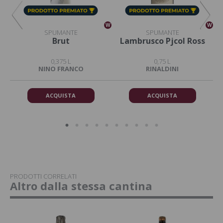
W
W
W
SPUMANTE
SPUMANTE
ce
Brut
Lambrusco Pjcol Ross
0,375 L
0,75 L
NINO FRANCO
RINALDINI
ACQUISTA
ACQUISTA
PRODOTTI CORRELATI
Altro dalla stessa cantina