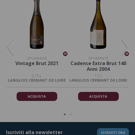
W
W
W
SPUMANTE
SPUMANTE
Vintage Brut 2021
Cadence Extra Brut 140
Anni 2004
0,75 L
1,5 L
RE
LANGLOIS CREMANT DE LOIRE
LANGLOIS CREMANT DE LOIRE
L
ACQUISTA
ACQUISTA
Iscriviti alla newsletter
ISCRIVITI ORA