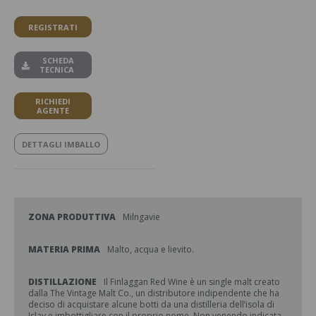
REGISTRATI
SCHEDA
TECNICA
RICHIEDI
AGENTE
DETTAGLI IMBALLO
ZONA PRODUTTIVA
Milngavie
MATERIA PRIMA
Malto, acqua e lievito.
DISTILLAZIONE
Il Finlaggan Red Wine è un single malt creato
dalla The Vintage Malt Co., un distributore indipendente che ha
deciso di acquistare alcune botti da una distilleria dell’isola di
Islay e imbottigliare con il proprio nome. Non venendo indicata