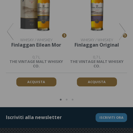
S
S
S
WHISKY / WHISKEY
WHISKY / WHISKEY
gth
Finlaggan Eilean Mor
Finlaggan Original
0,7 L
0,7 L
KY
THE VINTAGE MALT WHISKY
THE VINTAGE MALT WHISKY
T
CO.
CO.
ACQUISTA
ACQUISTA
Iscriviti alla newsletter
ISCRIVITI ORA