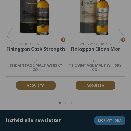
S
S
S
WHISKY / WHISKEY
WHISKY / WHISKEY
ask
Finlaggan Cask Strength
Finlaggan Eilean Mor
0,7 L
0,7 L
KY
THE VINTAGE MALT WHISKY
THE VINTAGE MALT WHISKY
T
CO.
CO.
ACQUISTA
ACQUISTA
Iscriviti alla newsletter
ISCRIVITI ORA