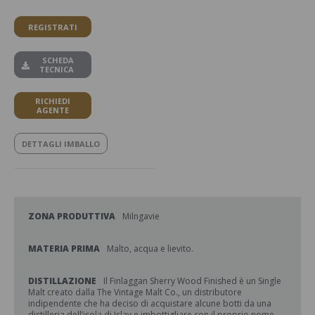
REGISTRATI
SCHEDA
TECNICA
RICHIEDI
AGENTE
DETTAGLI IMBALLO
ZONA PRODUTTIVA
Milngavie
MATERIA PRIMA
Malto, acqua e lievito.
DISTILLAZIONE
Il Finlaggan Sherry Wood Finished è un Single
Malt creato dalla The Vintage Malt Co., un distributore
indipendente che ha deciso di acquistare alcune botti da una
distilleria dell’isola di Islay e imbottigliare con il proprio nome.