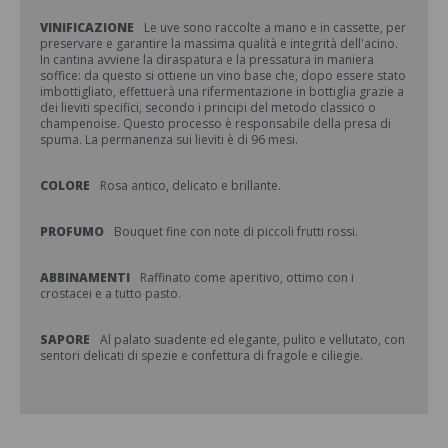
VINIFICAZIONE
Le uve sono raccolte a mano e in cassette, per
preservare e garantire la massima qualità e integrità dell'acino.
In cantina avviene la diraspatura e la pressatura in maniera
soffice: da questo si ottiene un vino base che, dopo essere stato
imbottigliato, effettuerà una rifermentazione in bottiglia grazie a
dei lieviti specifici, secondo i principi del metodo classico o
champenoise. Questo processo è responsabile della presa di
spuma. La permanenza sui lieviti è di 96 mesi.
COLORE
Rosa antico, delicato e brillante.
PROFUMO
Bouquet fine con note di piccoli frutti rossi.
ABBINAMENTI
Raffinato come aperitivo, ottimo con i
crostacei e a tutto pasto.
SAPORE
Al palato suadente ed elegante, pulito e vellutato, con
sentori delicati di spezie e confettura di fragole e ciliegie.