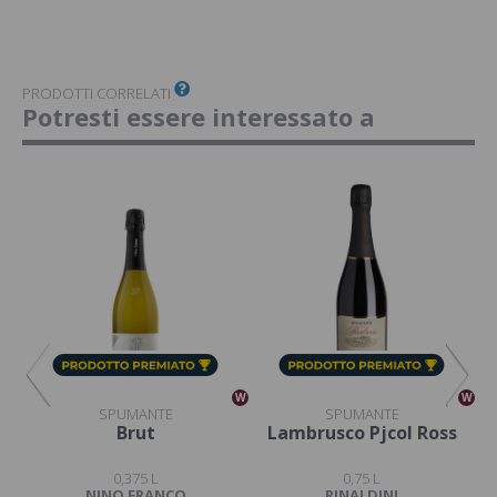
PRODOTTI CORRELATI
Potresti essere interessato a
W
W
W
SPUMANTE
SPUMANTE
ce
Brut
Lambrusco Pjcol Ross
0,375 L
0,75 L
NINO FRANCO
RINALDINI