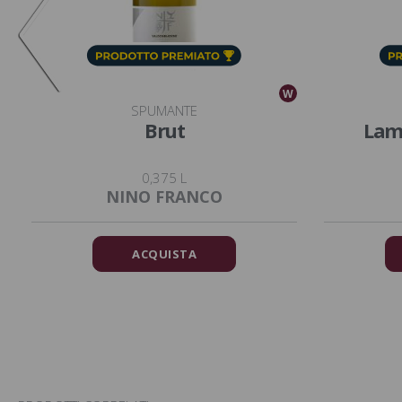
W
W
SPUMANTE
Brut
Lamb
0,375 L
NINO FRANCO
ACQUISTA