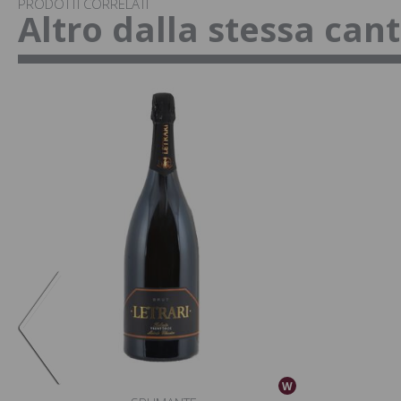
PRODOTTI CORRELATI
Altro dalla stessa can
W
W