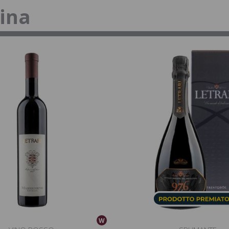
tina
W