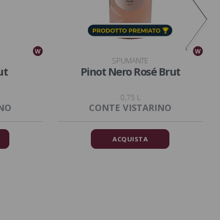
W
W
SPUMANTE
ut
Pinot Nero Rosé Brut
0,75 L
INO
CONTE VISTARINO
ACQUISTA