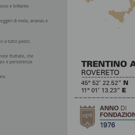
noso e brillante.
 leggeri di mela, ananas e
 o a tutto pasto.
note fruttate, che
po e persistenza.
esi.